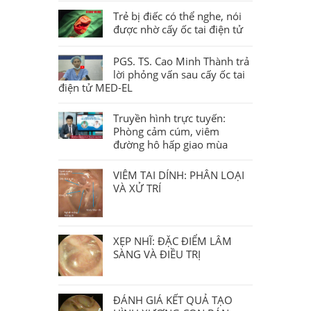
Trẻ bị điếc có thể nghe, nói
được nhờ cấy ốc tai điện tử
PGS. TS. Cao Minh Thành trả
lời phỏng vấn sau cấy ốc tai
điện tử MED-EL
Truyền hình trực tuyến:
Phòng cảm cúm, viêm
đường hô hấp giao mùa
VIÊM TAI DÍNH: PHÂN LOẠI
VÀ XỬ TRÍ
XẸP NHĨ: ĐẶC ĐIỂM LÂM
SÀNG VÀ ĐIỀU TRỊ
ĐÁNH GIÁ KẾT QUẢ TẠO