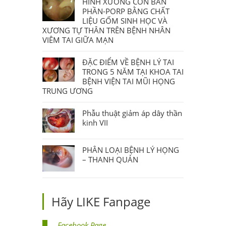
HÌNH XƯƠNG CON BÁN
PHẦN-PORP BẰNG CHẤT
LIỆU GỐM SINH HỌC VÀ
XƯƠNG TỰ THÂN TRÊN BỆNH NHÂN
VIÊM TAI GIỮA MẠN
ĐẶC ĐIỂM VỀ BỆNH LÝ TAI
TRONG 5 NĂM TẠI KHOA TAI
BỆNH VIỆN TAI MŨI HỌNG
TRUNG ƯƠNG
Phẫu thuật giảm áp dây thần
kinh VII
PHÂN LOẠI BỆNH LÝ HỌNG
– THANH QUẢN
Hãy LIKE Fanpage
Facebook Page