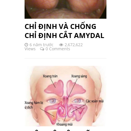
CHỈ ĐỊNH VÀ CHỐNG
CHỈ ĐỊNH CẮT AMYDAL
6 năm trước
2,672,622
Views
0 Comments