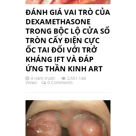
ĐÁNH GIÁ VAI TRÒ CỦA
DEXAMETHASONE
TRONG BỘC LỘ CỬA SỔ
TRÒN CẤY ĐIỆN CỰC
ỐC TAI ĐỐI VỚI TRỞ
KHÁNG IFT VÀ ĐÁP
ỨNG THẦN KINH ART
4 năm trước
2,551,144
Views
0 Comments