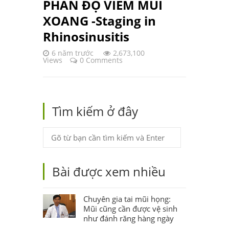
PHÂN ĐỘ VIÊM MŨI
XOANG -Staging in
Rhinosinusitis
6 năm trước
2,673,100
Views
0 Comments
Tìm kiếm ở đây
Bài được xem nhiều
Chuyên gia tai mũi họng:
Mũi cũng cần được vệ sinh
như đánh răng hàng ngày