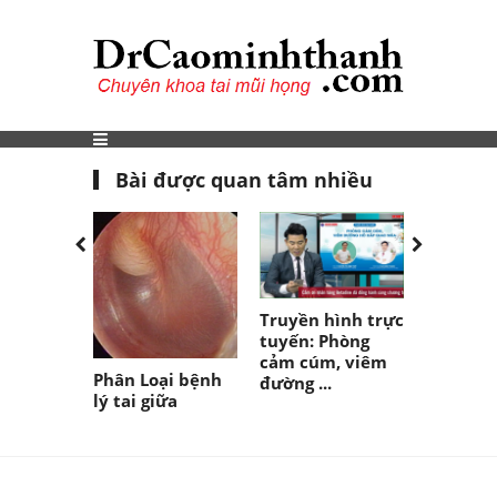
Bài được quan tâm nhiều
PGS. TS.
Truyền hình trực
Minh Th
tuyến: Phòng
lời phỏn
cảm cúm, viêm
sau cấy .
Phân Loại bệnh
đường ...
lý tai giữa