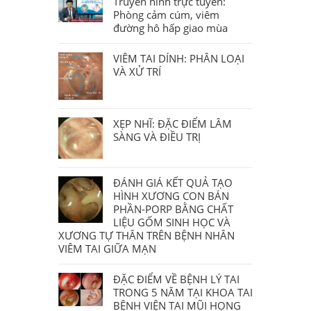
Truyền hình trực tuyến:
Phòng cảm cúm, viêm
đường hô hấp giao mùa
VIÊM TAI DÍNH: PHÂN LOẠI
VÀ XỬ TRÍ
XẸP NHĨ: ĐẶC ĐIỂM LÂM
SÀNG VÀ ĐIỀU TRỊ
ĐÁNH GIÁ KẾT QUẢ TẠO
HÌNH XƯƠNG CON BÁN
PHẦN-PORP BẰNG CHẤT
LIỆU GỐM SINH HỌC VÀ
XƯƠNG TỰ THÂN TRÊN BỆNH NHÂN
VIÊM TAI GIỮA MẠN
ĐẶC ĐIỂM VỀ BỆNH LÝ TAI
TRONG 5 NĂM TẠI KHOA TAI
BỆNH VIỆN TAI MŨI HỌNG