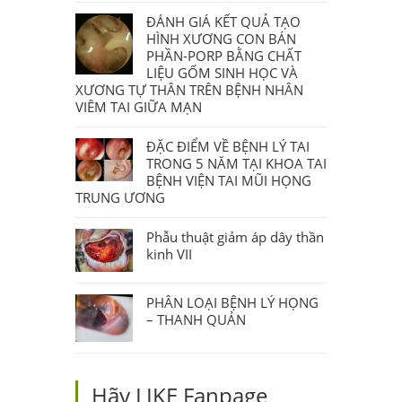
ĐÁNH GIÁ KẾT QUẢ TẠO
HÌNH XƯƠNG CON BÁN
PHẦN-PORP BẰNG CHẤT
LIỆU GỐM SINH HỌC VÀ
XƯƠNG TỰ THÂN TRÊN BỆNH NHÂN
VIÊM TAI GIỮA MẠN
ĐẶC ĐIỂM VỀ BỆNH LÝ TAI
TRONG 5 NĂM TẠI KHOA TAI
BỆNH VIỆN TAI MŨI HỌNG
TRUNG ƯƠNG
Phẫu thuật giảm áp dây thần
kinh VII
PHÂN LOẠI BỆNH LÝ HỌNG
– THANH QUẢN
Hãy LIKE Fanpage