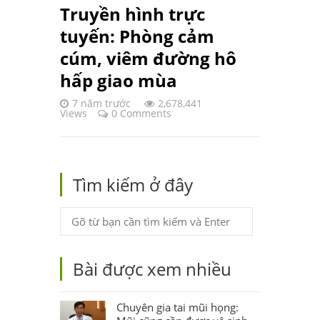
Truyền hình trực
tuyến: Phòng cảm
cúm, viêm đường hô
hấp giao mùa
7 năm trước
2,678,441
Views
0 Comments
Tìm kiếm ở đây
Bài được xem nhiều
Chuyên gia tai mũi họng: