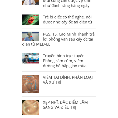
Mũi cũng cần được vệ sinh
như đánh răng hàng ngày
Trẻ bị điếc có thể nghe, nói
được nhờ cấy ốc tai điện tử
PGS. TS. Cao Minh Thành trả
lời phỏng vấn sau cấy ốc tai
điện tử MED-EL
Truyền hình trực tuyến:
Phòng cảm cúm, viêm
đường hô hấp giao mùa
VIÊM TAI DÍNH: PHÂN LOẠI
VÀ XỬ TRÍ
XẸP NHĨ: ĐẶC ĐIỂM LÂM
SÀNG VÀ ĐIỀU TRỊ