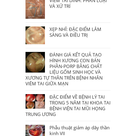
VIÊM TAI DÍNH: PHÂN LOẠI
VÀ XỬ TRÍ
XẸP NHĨ: ĐẶC ĐIỂM LÂM
SÀNG VÀ ĐIỀU TRỊ
ĐÁNH GIÁ KẾT QUẢ TẠO
HÌNH XƯƠNG CON BÁN
PHẦN-PORP BẰNG CHẤT
LIỆU GỐM SINH HỌC VÀ
XƯƠNG TỰ THÂN TRÊN BỆNH NHÂN
VIÊM TAI GIỮA MẠN
ĐẶC ĐIỂM VỀ BỆNH LÝ TAI
TRONG 5 NĂM TẠI KHOA TAI
BỆNH VIỆN TAI MŨI HỌNG
TRUNG ƯƠNG
Phẫu thuật giảm áp dây thần
kinh VII