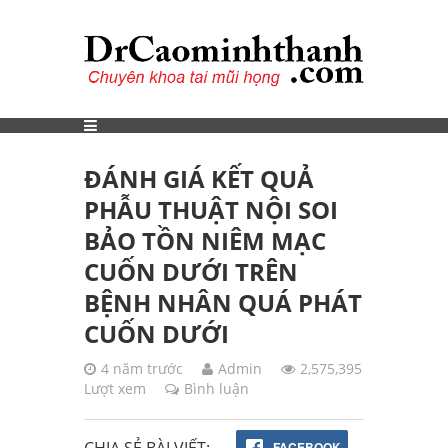
ĐÁNH GIÁ KẾT QUẢ
PHẪU THUẬT NỘI SOI
BẢO TỒN NIÊM MẠC
CUỐN DƯỚI TRÊN
BỆNH NHÂN QUÁ PHÁT
CUỐN DƯỚI
4 năm trước
Admin
2,575,395
Lượt xem
Bình luận
CHIA SẺ BÀI VIẾT:
FACEBOOK